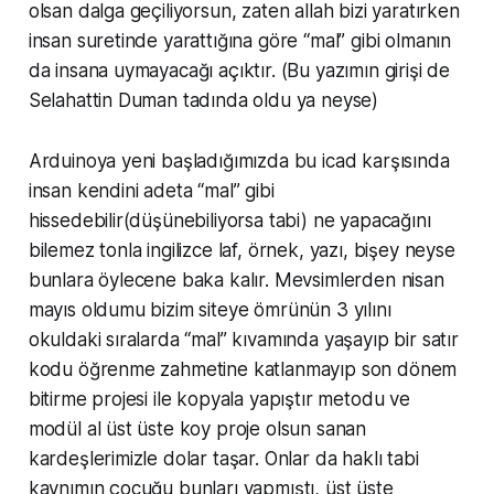
olsan dalga geçiliyorsun, zaten allah bizi yaratırken
insan suretinde yarattığına göre “mal” gibi olmanın
da insana uymayacağı açıktır. (Bu yazımın girişi de
Selahattin Duman tadında oldu ya neyse)
Arduinoya yeni başladığımızda bu icad karşısında
insan kendini adeta “mal” gibi
hissedebilir(düşünebiliyorsa tabi) ne yapacağını
bilemez tonla ingilizce laf, örnek, yazı, bişey neyse
bunlara öylecene baka kalır. Mevsimlerden nisan
mayıs oldumu bizim siteye ömrünün 3 yılını
okuldaki sıralarda “mal” kıvamında yaşayıp bir satır
kodu öğrenme zahmetine katlanmayıp son dönem
bitirme projesi ile kopyala yapıştır metodu ve
modül al üst üste koy proje olsun sanan
kardeşlerimizle dolar taşar. Onlar da haklı tabi
kaynımın çocuğu bunları yapmıştı, üst üste