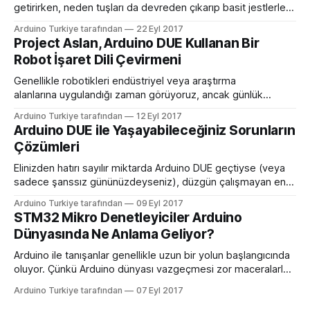
getirirken, neden tuşları da devreden çıkarıp basit jestlerle
bilgisayarınızı kontrol etmeyelim? MAker Ben James, bir
Arduino Turkiye tarafından
22 Eyl 2017
dizüstü bilgisayarda klavye taklit etmek için Arduino
Project Aslan, Arduino DUE Kullanan Bir
Leonardo’nun yanında parmak hareketlerini almak için bir
Robot İşaret Dili Çevirmeni
Skywriter cihazı kullanarak eşsiz bir arayüz oluşturarak bunu
yaptı. Skywriter
Genellikle robotikleri endüstriyel veya araştırma
alanlarına uygulandığı zaman görüyoruz, ancak günlük
yaşamda da yardımcı olabilecekleri çok yol var: Örneğin,
Arduino Turkiye tarafından
12 Eyl 2017
görme engelli insanlar için kişisel rehber görevi gören
Arduino DUE ile Yaşayabileceğiniz Sorunların
mutfak botu, engellilerin yemek yapmasına yardımcı olabilir.
Çözümleri
Veya – ve bu gerçek – işaret dili çevirmeni işlevi gören robot
kolu. Sınıflarda, mahkemelerde ve evde, bu
Elinizden hatırı sayılır miktarda Arduino DUE geçtiyse (veya
sadece şanssız gününüzdeyseniz), düzgün çalışmayan en
az bir tane cihazla karşılaşma olasılığınız yüksek. Bunun için
Arduino Turkiye tarafından
09 Eyl 2017
her zaman cihazı çöpe atmanız gerekmeyebilir. Birçok
STM32 Mikro Denetleyiciler Arduino
Arduino DUE sorununu çözmek için çeşitli yöntemler var.
Dünyasında Ne Anlama Geliyor?
Diyelim ki Arduino DUE ile çalışmaya başlayacaksınız. Bunun
için Arduino’yu açtınız
Arduino ile tanışanlar genellikle uzun bir yolun başlangıcında
oluyor. Çünkü Arduino dünyası vazgeçmesi zor maceralarla
dolu. Arduino’yu tanıdıkça bu heyecanınız da artacak. Bu
Arduino Turkiye tarafından
07 Eyl 2017
nedenle Arduino dünyasıyla sizi buluşturmak için biz de