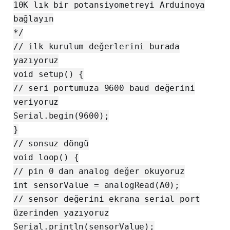
10K lık bir potansiyometreyi Arduinoya
bağlayın
*/
// ilk kurulum değerlerini burada
yazıyoruz
void setup() {
// seri portumuza 9600 baud değerini
veriyoruz
Serial.begin(9600);
}
// sonsuz döngü
void loop() {
// pin 0 dan analog değer okuyoruz
int sensorValue = analogRead(A0);
// sensor değerini ekrana serial port
üzerinden yazıyoruz
Serial.println(sensorValue);