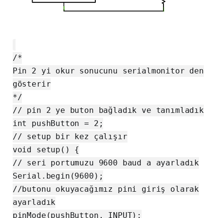
/*
Pin 2 yi okur sonucunu serialmonitor den
gösterir
*/
// pin 2 ye buton bağladık ve tanımladık
int pushButton = 2;
// setup bir kez çalışır
void setup() {
// seri portumuzu 9600 baud a ayarladık
Serial.begin(9600);
//butonu okuyacağımız pini giriş olarak
ayarladık
pinMode(pushButton, INPUT);