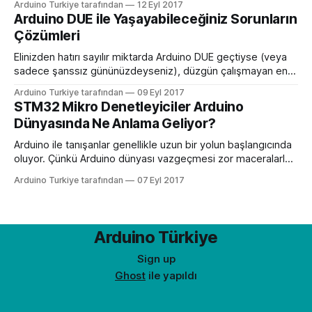
Arduino Turkiye tarafından
12 Eyl 2017
görme engelli insanlar için kişisel rehber görevi gören
Arduino DUE ile Yaşayabileceğiniz Sorunların
mutfak botu, engellilerin yemek yapmasına yardımcı olabilir.
Çözümleri
Veya – ve bu gerçek – işaret dili çevirmeni işlevi gören robot
kolu. Sınıflarda, mahkemelerde ve evde, bu
Elinizden hatırı sayılır miktarda Arduino DUE geçtiyse (veya
sadece şanssız gününüzdeyseniz), düzgün çalışmayan en
az bir tane cihazla karşılaşma olasılığınız yüksek. Bunun için
Arduino Turkiye tarafından
09 Eyl 2017
her zaman cihazı çöpe atmanız gerekmeyebilir. Birçok
STM32 Mikro Denetleyiciler Arduino
Arduino DUE sorununu çözmek için çeşitli yöntemler var.
Dünyasında Ne Anlama Geliyor?
Diyelim ki Arduino DUE ile çalışmaya başlayacaksınız. Bunun
için Arduino’yu açtınız
Arduino ile tanışanlar genellikle uzun bir yolun başlangıcında
oluyor. Çünkü Arduino dünyası vazgeçmesi zor maceralarla
dolu. Arduino’yu tanıdıkça bu heyecanınız da artacak. Bu
Arduino Turkiye tarafından
07 Eyl 2017
nedenle Arduino dünyasıyla sizi buluşturmak için biz de
heyecan duyuyoruz. Çok ucuza elde edebileceğiniz Arduino
kiti ve ihtiyaç duyacağınız diğer malzemeler uzun soluklu
projeler için yeterli
Arduino Türkiye
Sign up
Ghost
ile yapıldı