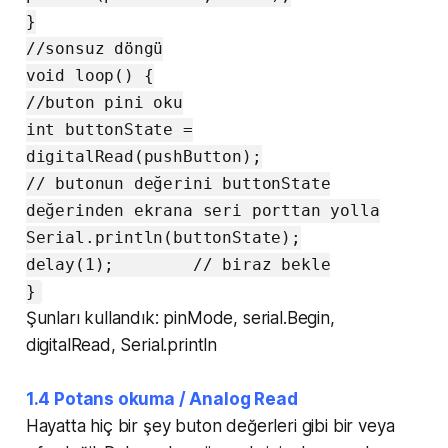
}
//sonsuz döngü
void loop() {
//buton pini oku
int buttonState =
digitalRead(pushButton);
// butonun değerini buttonState
değerinden ekrana seri porttan yolla
Serial.println(buttonState);
delay(1); // biraz bekle
}
Şunları kullandık: pinMode, serial.Begin,
digitalRead, Serial.println
1.4 Potans okuma / Analog Read
Hayatta hiç bir şey buton değerleri gibi bir veya