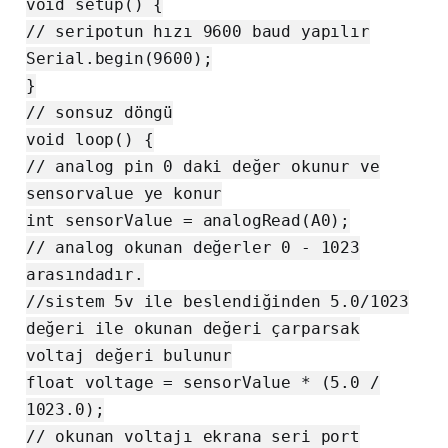
void setup() {
// seripotun hızı 9600 baud yapılır
Serial.begin(9600);
}
// sonsuz döngü
void loop() {
// analog pin 0 daki değer okunur ve
sensorvalue ye konur
int sensorValue = analogRead(A0);
// analog okunan değerler 0 - 1023
arasındadır.
//sistem 5v ile beslendiğinden 5.0/1023
değeri ile okunan değeri çarparsak
voltaj değeri bulunur
float voltage = sensorValue * (5.0 /
1023.0);
// okunan voltajı ekrana seri port