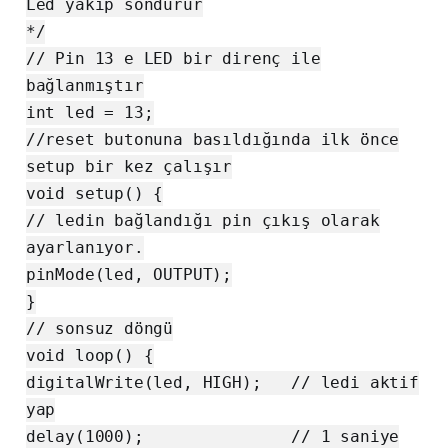
Led yakıp söndürür
*/
// Pin 13 e LED bir direnç ile
bağlanmıştır
int led = 13;
//reset butonuna basıldığında ilk önce
setup bir kez çalışır
void setup() {
// ledin bağlandığı pin çıkış olarak
ayarlanıyor.
pinMode(led, OUTPUT);
}
// sonsuz döngü
void loop() {
digitalWrite(led, HIGH); // ledi aktif
yap
delay(1000); // 1 saniye