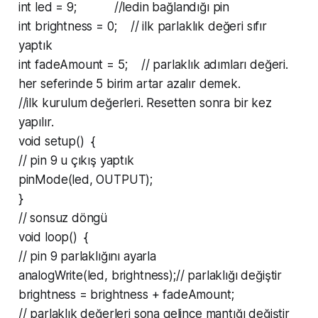
int led = 9; //ledin bağlandığı pin
int brightness = 0; // ilk parlaklık değeri sıfır
yaptık
int fadeAmount = 5; // parlaklık adımları değeri.
her seferinde 5 birim artar azalır demek.
//ilk kurulum değerleri. Resetten sonra bir kez
yapılır.
void setup() {
// pin 9 u çıkış yaptık
pinMode(led, OUTPUT);
}
// sonsuz döngü
void loop() {
// pin 9 parlaklığını ayarla
analogWrite(led, brightness);// parlaklığı değiştir
brightness = brightness + fadeAmount;
// parlaklık değerleri sona gelince mantığı değiştir