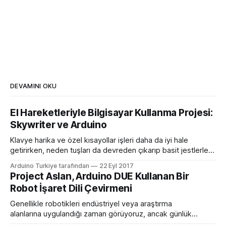
DEVAMINI OKU
El Hareketleriyle Bilgisayar Kullanma Projesi:
Skywriter ve Arduino
Klavye harika ve özel kısayollar işleri daha da iyi hale
getirirken, neden tuşları da devreden çıkarıp basit jestlerle
bilgisayarınızı kontrol etmeyelim? MAker Ben James, bir
Arduino Turkiye tarafından
22 Eyl 2017
dizüstü bilgisayarda klavye taklit etmek için Arduino
Project Aslan, Arduino DUE Kullanan Bir
Leonardo’nun yanında parmak hareketlerini almak için bir
Robot İşaret Dili Çevirmeni
Skywriter cihazı kullanarak eşsiz bir arayüz oluşturarak bunu
yaptı. Skywriter
Genellikle robotikleri endüstriyel veya araştırma
alanlarına uygulandığı zaman görüyoruz, ancak günlük
yaşamda da yardımcı olabilecekleri çok yol var: Örneğin,