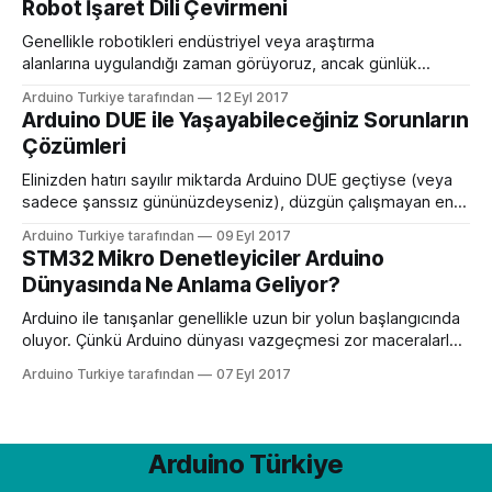
Robot İşaret Dili Çevirmeni
Skywriter cihazı kullanarak eşsiz bir arayüz oluşturarak bunu
yaptı. Skywriter
Genellikle robotikleri endüstriyel veya araştırma
alanlarına uygulandığı zaman görüyoruz, ancak günlük
yaşamda da yardımcı olabilecekleri çok yol var: Örneğin,
Arduino Turkiye tarafından
12 Eyl 2017
görme engelli insanlar için kişisel rehber görevi gören
Arduino DUE ile Yaşayabileceğiniz Sorunların
mutfak botu, engellilerin yemek yapmasına yardımcı olabilir.
Çözümleri
Veya – ve bu gerçek – işaret dili çevirmeni işlevi gören robot
kolu. Sınıflarda, mahkemelerde ve evde, bu
Elinizden hatırı sayılır miktarda Arduino DUE geçtiyse (veya
sadece şanssız gününüzdeyseniz), düzgün çalışmayan en
az bir tane cihazla karşılaşma olasılığınız yüksek. Bunun için
Arduino Turkiye tarafından
09 Eyl 2017
her zaman cihazı çöpe atmanız gerekmeyebilir. Birçok
STM32 Mikro Denetleyiciler Arduino
Arduino DUE sorununu çözmek için çeşitli yöntemler var.
Dünyasında Ne Anlama Geliyor?
Diyelim ki Arduino DUE ile çalışmaya başlayacaksınız. Bunun
için Arduino’yu açtınız
Arduino ile tanışanlar genellikle uzun bir yolun başlangıcında
oluyor. Çünkü Arduino dünyası vazgeçmesi zor maceralarla
dolu. Arduino’yu tanıdıkça bu heyecanınız da artacak. Bu
Arduino Turkiye tarafından
07 Eyl 2017
nedenle Arduino dünyasıyla sizi buluşturmak için biz de
heyecan duyuyoruz. Çok ucuza elde edebileceğiniz Arduino
kiti ve ihtiyaç duyacağınız diğer malzemeler uzun soluklu
projeler için yeterli
Arduino Türkiye