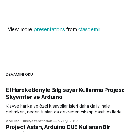
View more
presentations
from
ctasdemir
DEVAMINI OKU
El Hareketleriyle Bilgisayar Kullanma Projesi:
Skywriter ve Arduino
Klavye harika ve özel kısayollar işleri daha da iyi hale
getirirken, neden tuşları da devreden çıkarıp basit jestlerle
bilgisayarınızı kontrol etmeyelim? MAker Ben James, bir
Arduino Turkiye tarafından
22 Eyl 2017
dizüstü bilgisayarda klavye taklit etmek için Arduino
Project Aslan, Arduino DUE Kullanan Bir
Leonardo’nun yanında parmak hareketlerini almak için bir