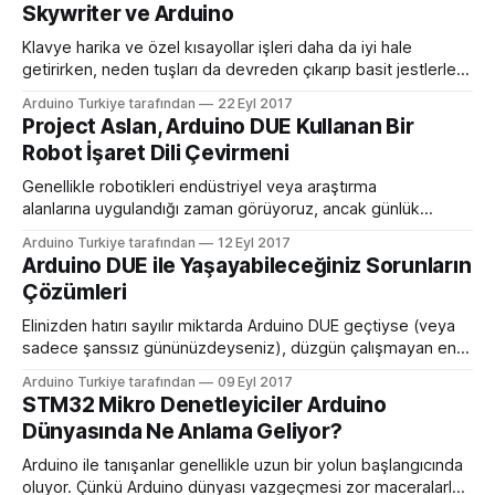
Skywriter ve Arduino
Klavye harika ve özel kısayollar işleri daha da iyi hale
getirirken, neden tuşları da devreden çıkarıp basit jestlerle
bilgisayarınızı kontrol etmeyelim? MAker Ben James, bir
Arduino Turkiye tarafından
22 Eyl 2017
dizüstü bilgisayarda klavye taklit etmek için Arduino
Project Aslan, Arduino DUE Kullanan Bir
Leonardo’nun yanında parmak hareketlerini almak için bir
Robot İşaret Dili Çevirmeni
Skywriter cihazı kullanarak eşsiz bir arayüz oluşturarak bunu
yaptı. Skywriter
Genellikle robotikleri endüstriyel veya araştırma
alanlarına uygulandığı zaman görüyoruz, ancak günlük
yaşamda da yardımcı olabilecekleri çok yol var: Örneğin,
Arduino Turkiye tarafından
12 Eyl 2017
görme engelli insanlar için kişisel rehber görevi gören
Arduino DUE ile Yaşayabileceğiniz Sorunların
mutfak botu, engellilerin yemek yapmasına yardımcı olabilir.
Çözümleri
Veya – ve bu gerçek – işaret dili çevirmeni işlevi gören robot
kolu. Sınıflarda, mahkemelerde ve evde, bu
Elinizden hatırı sayılır miktarda Arduino DUE geçtiyse (veya
sadece şanssız gününüzdeyseniz), düzgün çalışmayan en
az bir tane cihazla karşılaşma olasılığınız yüksek. Bunun için
Arduino Turkiye tarafından
09 Eyl 2017
her zaman cihazı çöpe atmanız gerekmeyebilir. Birçok
STM32 Mikro Denetleyiciler Arduino
Arduino DUE sorununu çözmek için çeşitli yöntemler var.
Dünyasında Ne Anlama Geliyor?
Diyelim ki Arduino DUE ile çalışmaya başlayacaksınız. Bunun
için Arduino’yu açtınız
Arduino ile tanışanlar genellikle uzun bir yolun başlangıcında
oluyor. Çünkü Arduino dünyası vazgeçmesi zor maceralarla