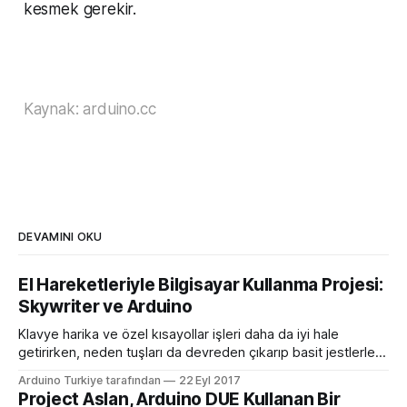
kesmek gerekir.
Kaynak: arduino.cc
DEVAMINI OKU
El Hareketleriyle Bilgisayar Kullanma Projesi:
Skywriter ve Arduino
Klavye harika ve özel kısayollar işleri daha da iyi hale
getirirken, neden tuşları da devreden çıkarıp basit jestlerle
bilgisayarınızı kontrol etmeyelim? MAker Ben James, bir
Arduino Turkiye tarafından
22 Eyl 2017
dizüstü bilgisayarda klavye taklit etmek için Arduino
Project Aslan, Arduino DUE Kullanan Bir