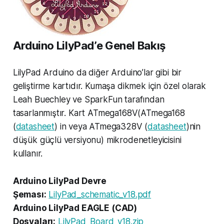
Arduino LilyPad’e Genel Bakış
LilyPad Arduino da diğer Arduino’lar gibi bir
geliştirme kartıdır. Kumaşa dikmek için özel olarak
Leah Buechley ve SparkFun tarafından
tasarlanmıştır. Kart ATmega168V(ATmega168
(
datasheet
) in veya ATmega328V (
datasheet
)nin
düşük güçlü versiyonu) mikrodenetleyicisini
kullanır.
Arduino LilyPad Devre
Şeması:
LilyPad_schematic_v18.pdf
Arduino LilyPad EAGLE (CAD)
Dosyaları:
LilyPad_Board_v18.zip