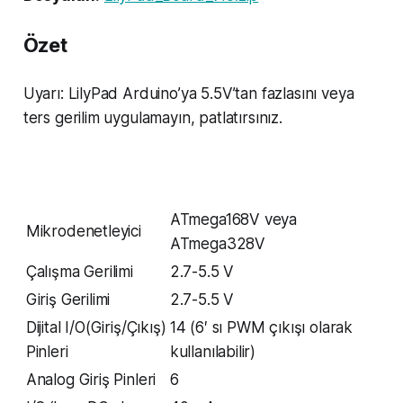
Özet
Uyarı: LilyPad Arduino’ya 5.5V’tan fazlasını veya
ters gerilim uygulamayın, patlatırsınız.
ATmega168V veya
Mikrodenetleyici
ATmega328V
Çalışma Gerilimi
2.7-5.5 V
Giriş Gerilimi
2.7-5.5 V
Dijital I/O(Giriş/Çıkış)
14 (6′ sı PWM çıkışı olarak
Pinleri
kullanılabilir)
Analog Giriş Pinleri
6