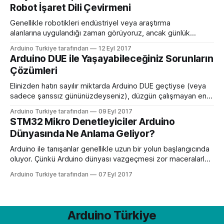
Leonardo’nun yanında parmak hareketlerini almak için bir
Robot İşaret Dili Çevirmeni
Skywriter cihazı kullanarak eşsiz bir arayüz oluşturarak bunu
yaptı. Skywriter
Genellikle robotikleri endüstriyel veya araştırma
alanlarına uygulandığı zaman görüyoruz, ancak günlük
yaşamda da yardımcı olabilecekleri çok yol var: Örneğin,
Arduino Turkiye tarafından
12 Eyl 2017
görme engelli insanlar için kişisel rehber görevi gören
Arduino DUE ile Yaşayabileceğiniz Sorunların
mutfak botu, engellilerin yemek yapmasına yardımcı olabilir.
Çözümleri
Veya – ve bu gerçek – işaret dili çevirmeni işlevi gören robot
kolu. Sınıflarda, mahkemelerde ve evde, bu
Elinizden hatırı sayılır miktarda Arduino DUE geçtiyse (veya
sadece şanssız gününüzdeyseniz), düzgün çalışmayan en
az bir tane cihazla karşılaşma olasılığınız yüksek. Bunun için
Arduino Turkiye tarafından
09 Eyl 2017
her zaman cihazı çöpe atmanız gerekmeyebilir. Birçok
STM32 Mikro Denetleyiciler Arduino
Arduino DUE sorununu çözmek için çeşitli yöntemler var.
Dünyasında Ne Anlama Geliyor?
Diyelim ki Arduino DUE ile çalışmaya başlayacaksınız. Bunun
için Arduino’yu açtınız
Arduino ile tanışanlar genellikle uzun bir yolun başlangıcında
oluyor. Çünkü Arduino dünyası vazgeçmesi zor maceralarla
dolu. Arduino’yu tanıdıkça bu heyecanınız da artacak. Bu
Arduino Turkiye tarafından
07 Eyl 2017
nedenle Arduino dünyasıyla sizi buluşturmak için biz de
heyecan duyuyoruz. Çok ucuza elde edebileceğiniz Arduino
kiti ve ihtiyaç duyacağınız diğer malzemeler uzun soluklu
projeler için yeterli
Arduino Türkiye