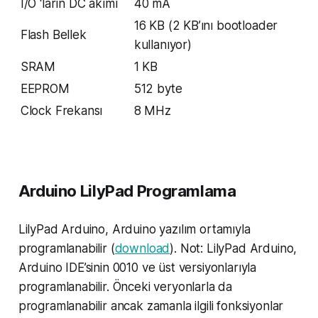
I/O ‘ların DC akımı
40 mA
16 KB (2 KB’ını bootloader
Flash Bellek
kullanıyor)
SRAM
1 KB
EEPROM
512 byte
Clock Frekansı
8 MHz
Arduino LilyPad Programlama
LilyPad Arduino, Arduino yazılım ortamıyla
programlanabilir (
download
). Not: LilyPad Arduino,
Arduino IDE’sinin 0010 ve üst versiyonlarıyla
programlanabilir. Önceki veryonlarla da
programlanabilir ancak zamanla ilgili fonksiyonlar