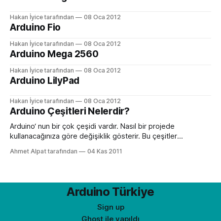
Hakan İyice tarafından
08 Oca 2012
Arduino Fio
Hakan İyice tarafından
08 Oca 2012
Arduino Mega 2560
Hakan İyice tarafından
08 Oca 2012
Arduino LilyPad
Hakan İyice tarafından
08 Oca 2012
Arduino Çeşitleri Nelerdir?
Arduino‘ nun bir çok çeşidi vardır. Nasıl bir projede
kullanacağınıza göre değişiklik gösterir. Bu çeşitler
fonksiyonlarına göre değişiklik arzeder. İnternet üzerinden
Ahmet Alpat tarafından
04 Kas 2011
yapılacak bir uygulama için ayrı Arduino çeşidi olduğu gibi,
bluetooth uygulamaları için ayrı bir Arduino, wireless, GSM,
RF uygulamaları için başka Arduinolar vardır.
Arduino Türkiye
Sign up
Ghost
ile yapıldı