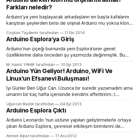
içerisinde, o zamanın sunduğu imkanlar ile pek çok konuda
Farkları neledir?
elektronik cihazlar yaptık. Taa ki akıllı cep telefonlarının ilk
Arduino’ya yeni başlayacak arkadaşların en başta kafalarını
karıştıran şeylerden birisi de orijinal Arduino mu yoksa klon
Arduino mu almaları gerektiği konusudur. Burada bu konuya
Coşkun Taşdemir tarafından
11 Eki 2014
biraz açıklık getirmeye çalışacağım. Öncelikle Arduino
Arduino Esplora'ya Giriş
nereden çıkmıştır kısaca bunu hatırlamak gerekiyor. Arduino,
İtalya’daki bir tasarım enstitüsünde hocalık yapan bir grup
Arduino’nun çiçeği burnunda yeni Esplora‘sının genel
tarafından tasarlanmış bir
özelliklerine daha önceden şu yazımızda değinmiştik. Bu
yazımızda daha detaylı bir şekilde Esplora’yı inceleyeceğiz.
M. Hamit YANIK tarafından
10 Eyl 2013
Esplora yapı itibariyle ilginç ve farklı bir Arduino geliştirme
Arduino Yún Geliyor! Arduino, WiFi Ve
kartı. Görüntüsü bir oyun konsoluna benziyor ve hemen
Linux'un Efsanevi Buluşması!
hemen üzerine ihtiyacımız olabilecek herşey yerleştirilmiş.
Basma butonlu ve iki
İyi Günler Ben Uğur Can. Uzunca bir süredir yazamadım ama
umarım bir kaç hafta içerisinde kendimi affettiririm.:)
Öncelikler Arduino Yún arduinolar arasında devrim niteliğinde
Uğurcan Bastık tarafından
04 Eyl 2013
bir kart çünkü hala arduino ve Linux ile İnternet’in gücünü
Arduino Esplora Çıktı
taşıyor yeni yazılan kütüphaneler ile ortaya çıkan bir sürü
olanak var, eskiden uğraştığımız bir sürü
Arduino Leonardo ‘nun üstüne yapılan geliştirmelerle ortaya
çıkan Arduino Esplora, çevresel etkileşim birimlerini de
üzerinde barındırıyor. Diğer Arduino‘larda bulunmayan ve ilk
Ahmet Alpat tarafından
11 Ara 2012
defa Esplora’da gördüğümüz TinkerIt giriş çıkış konnektörleri