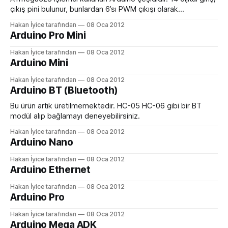
Şeması: LilyPad_schematic_v18.pdf Arduino LilyPad
çıkış pini bulunur, bunlardan 6’sı PWM çıkışı olarak
kullanılabilir. 6 analog giriş pinine sahiptir. 16 MHz kristal
Hakan İyice tarafından
08 Oca 2012
osilatörü, USb bağlantısı, 2.1mm güç girişi, ICSP başlığı ve
Arduino Pro Mini
reset butonu vardır. Mikroişlemciyi destekleyecek herşeye
sahiptir. Çalıştırmak için DC 7~12V güç kaynağına
Hakan İyice tarafından
08 Oca 2012
Arduino Mini
Hakan İyice tarafından
08 Oca 2012
Arduino BT (Bluetooth)
Bu ürün artık üretilmemektedir. HC-05 HC-06 gibi bir BT
modül alıp bağlamayı deneyebilirsiniz.
Hakan İyice tarafından
08 Oca 2012
Arduino Nano
Hakan İyice tarafından
08 Oca 2012
Arduino Ethernet
Hakan İyice tarafından
08 Oca 2012
Arduino Pro
Hakan İyice tarafından
08 Oca 2012
Arduino Mega ADK