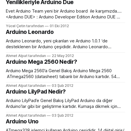
Yenilikleriyle Arduino Due
dikkat çekiyor. Arduino Esplora’da bulunan bazı sensörler ve
çevresel birimler aşağıdaki gibi. * Basma düğmeli analog
Evet Arduino Team yeni bir Arduino board ile karşımızda….
joystick joystickin ortasındaki buton
<Arduino DUE> : Arduino Developer Edition Arduino DUE
üzerinde 32bit Cortex-M3 ARM işlemci bulunuyor. Arduino
Yücel Çetin tarafından
01 Eki 2012
DUE 96 Mhz’de 256Kb Flash ile ATMEL’in SAM3U( Cortex-
Arduino Leonardo
M3 ARM diğer adı) işlemcisi kullanacak. Ayrıca 50Kb SRam,
5 adet SPI bus, 2 adet
Arduino Leonardo, yeni çıkarılan ve Arduino 1.0.1 ‘de
desteklenen bir Arduino çeşididir. Arduino Leonardo
ATmega32u4 tabanlı, 20 tane dijital giriş/çıkış pini olan bir
Ahmet Alpat tarafından
22 May 2012
arduino çeşididir. 20 pinin 7 tanesi PWM çıkışı, 12 tanesi de
Arduino Mega 2560 Nedir?
analog giriş olarak kullanılabilmektedir. 16MHz. kristal
osilatörü mevcuttur. Haberleşmesi mikro USB bağlantıyla
Arduino Mega 2560’a Genel Bakış Arduino Mega 2560
gerçekleştirir.
ATmega2560 (datasheet) tabanlı bir Arduino kartıdır. 54
dijital I/O pini vardır. Bunların 14 tanesi PWM çıkışı olarak
Ahmet Alpat tarafından
03 Şub 2012
kullanıabilir. 16 analog girişi, 4 UART (serial port),
Arduino LilyPad Nedir?
16 MHz kristal osilatörü, USB bağlantısı, adaptör girişi, ICSP
çıkışı ve bir reset butonu vardır.
Arduino LilyPad’e Genel Bakış LilyPad Arduino da diğer
Arduino’lar gibi bir geliştirme kartıdır. Kumaşa dikmek için
özel olarak Leah Buechley ve SparkFun tarafından
Ahmet Alpat tarafından
03 Şub 2012
tasarlanmıştır. Kart ATmega168V(ATmega168 (datasheet) in
Arduino Uno
veya ATmega328V (datasheet)nin düşük güçlü versiyonu)
mikrodenetleyicisini kullanır. Arduino LilyPad Devre
ATmega328 işlemci kullanan Arduino çeşididir. 14 dijital giriş/