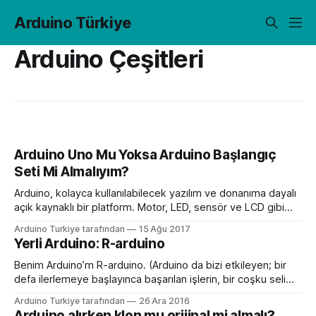
Arduino Türkiye
Arduino Çeşitleri
Arduino Uno Mu Yoksa Arduino Başlangıç
Seti Mi Almalıyım?
Arduino, kolayca kullanılabilecek yazılım ve donanıma dayalı
açık kaynaklı bir platform. Motor, LED, sensör ve LCD gibi
elektronikleri kontrol edecek çeşitli girdi ve çıktı butonlarıyla
Arduino Turkiye tarafından
15 Ağu 2017
Arduino kontrol panelini içeriyor. Arduino UNO’ya yakından
Yerli Arduino: R-arduino
bakış Arduino panelinin çeşitli versiyonları mevcut; ki
bunlardan biri Arduino UNO. Arduino UNO’nun 14 tane dijital
Benim Arduino’m R-arduino. (Arduino da bizi etkileyen; bir
defa ilerlemeye başlayınca başarılan işlerin, bir coşku seli
şeklinde akmaya başlamasıydı. ) Mesleğimiz olan elektronik
Arduino Turkiye tarafından
26 Ara 2016
ile otuz yılı bulan bir zamandır uğraşıyoruz. Geçen zaman
Arduino alırken klon mu orijinal mi almalı?