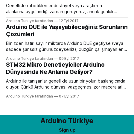
yaptı. Skywriter
Genellikle robotikleri endüstriyel veya araştırma
alanlarına uygulandığı zaman görüyoruz, ancak günlük
yaşamda da yardımcı olabilecekleri çok yol var: Örneğin,
Arduino Turkiye tarafından
12 Eyl 2017
görme engelli insanlar için kişisel rehber görevi gören
Arduino DUE ile Yaşayabileceğiniz Sorunların
mutfak botu, engellilerin yemek yapmasına yardımcı olabilir.
Çözümleri
Veya – ve bu gerçek – işaret dili çevirmeni işlevi gören robot
kolu. Sınıflarda, mahkemelerde ve evde, bu
Elinizden hatırı sayılır miktarda Arduino DUE geçtiyse (veya
sadece şanssız gününüzdeyseniz), düzgün çalışmayan en
az bir tane cihazla karşılaşma olasılığınız yüksek. Bunun için
Arduino Turkiye tarafından
09 Eyl 2017
her zaman cihazı çöpe atmanız gerekmeyebilir. Birçok
STM32 Mikro Denetleyiciler Arduino
Arduino DUE sorununu çözmek için çeşitli yöntemler var.
Dünyasında Ne Anlama Geliyor?
Diyelim ki Arduino DUE ile çalışmaya başlayacaksınız. Bunun
için Arduino’yu açtınız
Arduino ile tanışanlar genellikle uzun bir yolun başlangıcında
oluyor. Çünkü Arduino dünyası vazgeçmesi zor maceralarla
dolu. Arduino’yu tanıdıkça bu heyecanınız da artacak. Bu
Arduino Turkiye tarafından
07 Eyl 2017
nedenle Arduino dünyasıyla sizi buluşturmak için biz de
heyecan duyuyoruz. Çok ucuza elde edebileceğiniz Arduino
kiti ve ihtiyaç duyacağınız diğer malzemeler uzun soluklu
projeler için yeterli
Arduino Türkiye
Sign up