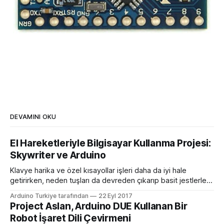
DEVAMINI OKU
El Hareketleriyle Bilgisayar Kullanma Projesi:
Skywriter ve Arduino
Klavye harika ve özel kısayollar işleri daha da iyi hale
getirirken, neden tuşları da devreden çıkarıp basit jestlerle
bilgisayarınızı kontrol etmeyelim? MAker Ben James, bir
Arduino Turkiye tarafından
22 Eyl 2017
dizüstü bilgisayarda klavye taklit etmek için Arduino
Project Aslan, Arduino DUE Kullanan Bir
Leonardo’nun yanında parmak hareketlerini almak için bir
Robot İşaret Dili Çevirmeni
Skywriter cihazı kullanarak eşsiz bir arayüz oluşturarak bunu