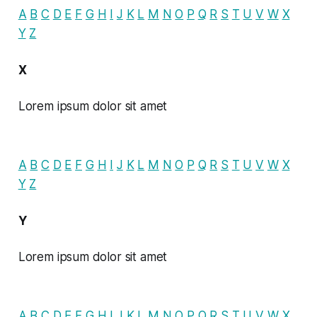
A
B
C
D
E
F
G
H
I
J
K
L
M
N
O
P
Q
R
S
T
U
V
W
X
Y
Z
X
Lorem ipsum dolor sit amet
A
B
C
D
E
F
G
H
I
J
K
L
M
N
O
P
Q
R
S
T
U
V
W
X
Y
Z
Y
Lorem ipsum dolor sit amet
A
B
C
D
E
F
G
H
I
J
K
L
M
N
O
P
Q
R
S
T
U
V
W
X