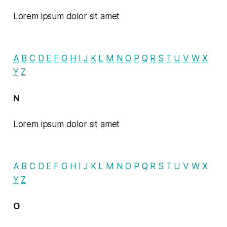
Lorem ipsum dolor sit amet
A
B
C
D
E
F
G
H
I
J
K
L
M
N
O
P
Q
R
S
T
U
V
W
X
Y
Z
N
Lorem ipsum dolor sit amet
A
B
C
D
E
F
G
H
I
J
K
L
M
N
O
P
Q
R
S
T
U
V
W
X
Y
Z
O