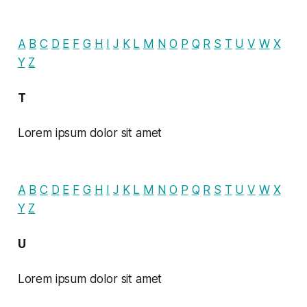
A
B
C
D
E
F
G
H
I
J
K
L
M
N
O
P
Q
R
S
T
U
V
W
X
Y
Z
T
Lorem ipsum dolor sit amet
A
B
C
D
E
F
G
H
I
J
K
L
M
N
O
P
Q
R
S
T
U
V
W
X
Y
Z
U
Lorem ipsum dolor sit amet