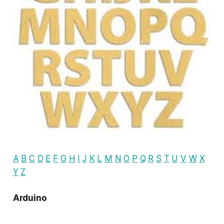
A
B
C
D
E
F
G
H
I
J
K
L
M
N
O
P
Q
R
S
T
U
V
W
X
Y
Z
Arduino