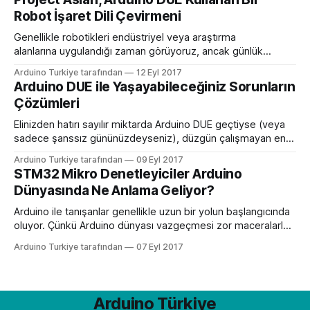
Leonardo’nun yanında parmak hareketlerini almak için bir
Robot İşaret Dili Çevirmeni
Skywriter cihazı kullanarak eşsiz bir arayüz oluşturarak bunu
yaptı. Skywriter
Genellikle robotikleri endüstriyel veya araştırma
alanlarına uygulandığı zaman görüyoruz, ancak günlük
yaşamda da yardımcı olabilecekleri çok yol var: Örneğin,
Arduino Turkiye tarafından
12 Eyl 2017
görme engelli insanlar için kişisel rehber görevi gören
Arduino DUE ile Yaşayabileceğiniz Sorunların
mutfak botu, engellilerin yemek yapmasına yardımcı olabilir.
Çözümleri
Veya – ve bu gerçek – işaret dili çevirmeni işlevi gören robot
kolu. Sınıflarda, mahkemelerde ve evde, bu
Elinizden hatırı sayılır miktarda Arduino DUE geçtiyse (veya
sadece şanssız gününüzdeyseniz), düzgün çalışmayan en
az bir tane cihazla karşılaşma olasılığınız yüksek. Bunun için
Arduino Turkiye tarafından
09 Eyl 2017
her zaman cihazı çöpe atmanız gerekmeyebilir. Birçok
STM32 Mikro Denetleyiciler Arduino
Arduino DUE sorununu çözmek için çeşitli yöntemler var.
Dünyasında Ne Anlama Geliyor?
Diyelim ki Arduino DUE ile çalışmaya başlayacaksınız. Bunun
için Arduino’yu açtınız
Arduino ile tanışanlar genellikle uzun bir yolun başlangıcında
oluyor. Çünkü Arduino dünyası vazgeçmesi zor maceralarla
dolu. Arduino’yu tanıdıkça bu heyecanınız da artacak. Bu
Arduino Turkiye tarafından
07 Eyl 2017
nedenle Arduino dünyasıyla sizi buluşturmak için biz de
heyecan duyuyoruz. Çok ucuza elde edebileceğiniz Arduino
kiti ve ihtiyaç duyacağınız diğer malzemeler uzun soluklu
projeler için yeterli
Arduino Türkiye