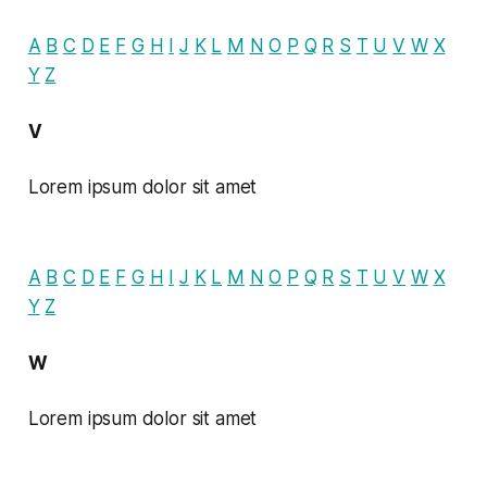
A
B
C
D
E
F
G
H
I
J
K
L
M
N
O
P
Q
R
S
T
U
V
W
X
Y
Z
V
Lorem ipsum dolor sit amet
A
B
C
D
E
F
G
H
I
J
K
L
M
N
O
P
Q
R
S
T
U
V
W
X
Y
Z
W
Lorem ipsum dolor sit amet