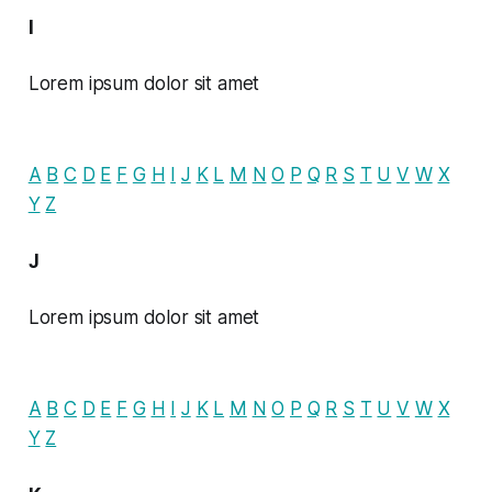
I
Lorem ipsum dolor sit amet
A
B
C
D
E
F
G
H
I
J
K
L
M
N
O
P
Q
R
S
T
U
V
W
X
Y
Z
J
Lorem ipsum dolor sit amet
A
B
C
D
E
F
G
H
I
J
K
L
M
N
O
P
Q
R
S
T
U
V
W
X
Y
Z