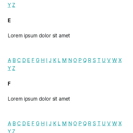
Y
Z
E
Lorem ipsum dolor sit amet
A
B
C
D
E
F
G
H
I
J
K
L
M
N
O
P
Q
R
S
T
U
V
W
X
Y
Z
F
Lorem ipsum dolor sit amet
A
B
C
D
E
F
G
H
I
J
K
L
M
N
O
P
Q
R
S
T
U
V
W
X
Y
Z