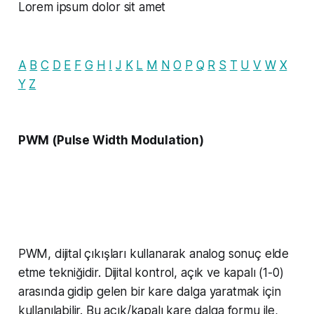
Lorem ipsum dolor sit amet
A
B
C
D
E
F
G
H
I
J
K
L
M
N
O
P
Q
R
S
T
U
V
W
X
Y
Z
PWM (Pulse Width Modulation)
PWM, dijital çıkışları kullanarak analog sonuç elde
etme tekniğidir. Dijital kontrol, açık ve kapalı (1-0)
arasında gidip gelen bir kare dalga yaratmak için
kullanılabilir. Bu açık/kapalı kare dalga formu ile,