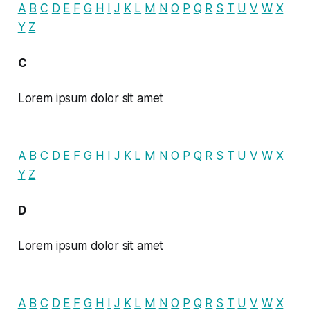
A
B
C
D
E
F
G
H
I
J
K
L
M
N
O
P
Q
R
S
T
U
V
W
X
Y
Z
C
Lorem ipsum dolor sit amet
A
B
C
D
E
F
G
H
I
J
K
L
M
N
O
P
Q
R
S
T
U
V
W
X
Y
Z
D
Lorem ipsum dolor sit amet
A
B
C
D
E
F
G
H
I
J
K
L
M
N
O
P
Q
R
S
T
U
V
W
X