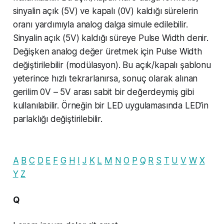
sinyalin açık (5V) ve kapalı (0V) kaldığı sürelerin
oranı yardımıyla analog dalga simule edilebilir.
Sinyalin açık (5V) kaldığı süreye Pulse Width denir.
Değişken analog değer üretmek için Pulse Width
değiştirilebilir (modülasyon). Bu açık/kapalı şablonu
yeterince hızlı tekrarlanırsa, sonuç olarak alınan
gerilim 0V – 5V arası sabit bir değerdeymiş gibi
kullanılabilir. Örneğin bir LED uygulamasında LED’in
parlaklığı değiştirilebilir.
A
B
C
D
E
F
G
H
I
J
K
L
M
N
O
P
Q
R
S
T
U
V
W
X
Y
Z
Q