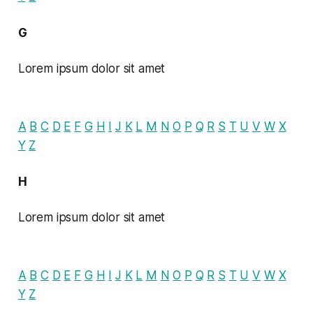
G
Lorem ipsum dolor sit amet
A
B
C
D
E
F
G
H
I
J
K
L
M
N
O
P
Q
R
S
T
U
V
W
X
Y
Z
H
Lorem ipsum dolor sit amet
A
B
C
D
E
F
G
H
I
J
K
L
M
N
O
P
Q
R
S
T
U
V
W
X
Y
Z