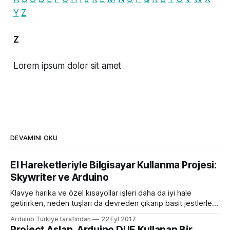
Y
Z
Z
Lorem ipsum dolor sit amet
DEVAMINI OKU
El Hareketleriyle Bilgisayar Kullanma Projesi:
Skywriter ve Arduino
Klavye harika ve özel kısayollar işleri daha da iyi hale
getirirken, neden tuşları da devreden çıkarıp basit jestlerle
bilgisayarınızı kontrol etmeyelim? MAker Ben James, bir
Arduino Turkiye tarafından
22 Eyl 2017
dizüstü bilgisayarda klavye taklit etmek için Arduino
Project Aslan, Arduino DUE Kullanan Bir