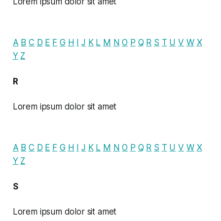
Lorem ipsum dolor sit amet
A
B
C
D
E
F
G
H
I
J
K
L
M
N
O
P
Q
R
S
T
U
V
W
X
Y
Z
R
Lorem ipsum dolor sit amet
A
B
C
D
E
F
G
H
I
J
K
L
M
N
O
P
Q
R
S
T
U
V
W
X
Y
Z
S
Lorem ipsum dolor sit amet