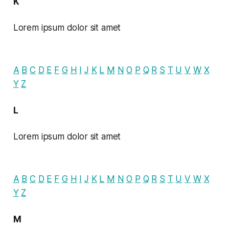
K
Lorem ipsum dolor sit amet
A
B
C
D
E
F
G
H
I
J
K
L
M
N
O
P
Q
R
S
T
U
V
W
X
Y
Z
L
Lorem ipsum dolor sit amet
A
B
C
D
E
F
G
H
I
J
K
L
M
N
O
P
Q
R
S
T
U
V
W
X
Y
Z
M