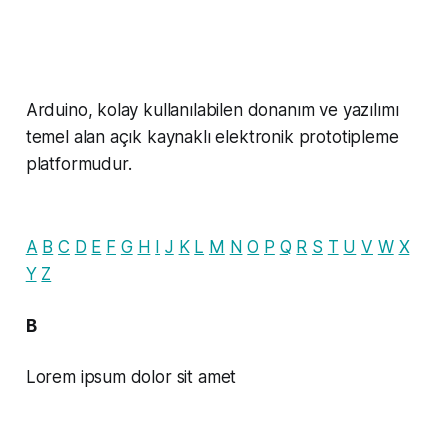
Arduino, kolay kullanılabilen donanım ve yazılımı
temel alan açık kaynaklı elektronik prototipleme
platformudur.
A
B
C
D
E
F
G
H
I
J
K
L
M
N
O
P
Q
R
S
T
U
V
W
X
Y
Z
B
Lorem ipsum dolor sit amet